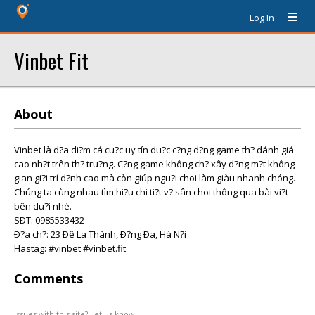
Log In
Vinbet Fit
About
Vinbet là d?a di?m cá cu?c uy tín du?c c?ng d?ng game th? dánh giá
cao nh?t trên th? tru?ng. C?ng game không ch? xây d?ng m?t không
gian gi?i trí d?nh cao mà còn giúp ngu?i choi làm giàu nhanh chóng.
Chúng ta cùng nhau tìm hi?u chi ti?t v? sân choi thông qua bài vi?t
bên du?i nhé.
SÐT: 0985533432
Ð?a ch?: 23 Ðê La Thành, Ð?ng Ða, Hà N?i
Hastag: #vinbet #vinbet.fit
Comments
Issues with this site? Let us know.