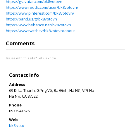
https://gravatar.com/bk8votovn
https://www.reddit.com/user/bk8votovn/
https://www.pinterest.com/bk8votovn/
https://band.us/@bk8votovn
https://www.behance.net/bk8votovn
https://www.twitch.tv/bk8votovn/about
Comments
Issues with this site? Let us know.
Contact Info
Address
69 Ð. La Thành, Gi?ng Võ, Ba Ðình, Hà N?i, Vi?t Na
Hà N?i
,
CA
87522
Phone
0933941676
Web
bk8.voto